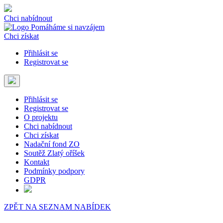
Chci nabídnout
Chci získat
Přihlásit se
Registrovat se
Přihlásit se
Registrovat se
O projektu
Chci nabídnout
Chci získat
Nadační fond ZO
Soutěž Zlatý oříšek
Kontakt
Podmínky podpory
GDPR
ZPĚT NA SEZNAM NABÍDEK